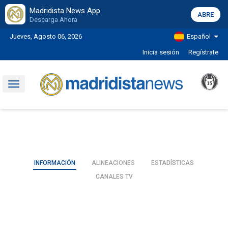
Madridista News App
ABRE
Descarga Ahora
Jueves, Agosto 06, 2026
Español
Inicia sesión
Regístrate
Toggle
navigation
INFORMACIÓN
ALINEACIONES
ESTADÍSTICAS
CANALES TV