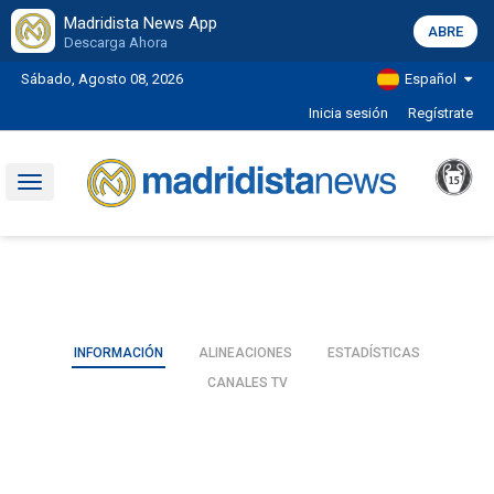
Madridista News App
ABRE
Descarga Ahora
Sábado, Agosto 08, 2026
Español
Inicia sesión
Regístrate
Toggle
navigation
INFORMACIÓN
ALINEACIONES
ESTADÍSTICAS
CANALES TV