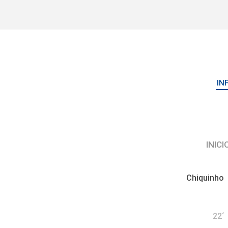
IN
INICI
Chiquinho
22‘