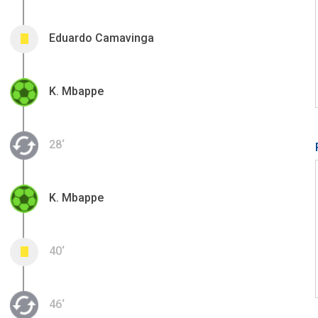
Eduardo Camavinga
0
K. Mbappe
28‘
K. Mbappe
40‘
0
46‘