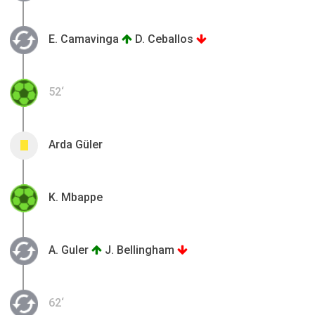
E. Camavinga
D. Ceballos
52‘
Arda Güler
0
K. Mbappe
A. Guler
J. Bellingham
62‘