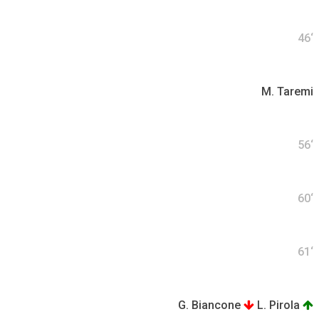
46‘
M. Taremi
56‘
60‘
61‘
G. Biancone
L. Pirola