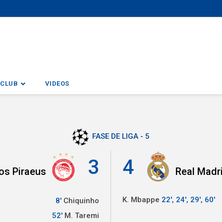
CLUB
VIDEOS
FASE DE LIGA - 5
3
4
os Piraeus
Real Madr
K. Mbappe
22', 24', 29', 60'
8'
Chiquinho
52'
M. Taremi