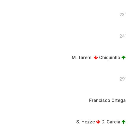
23‘
24‘
M. Taremi
Chiquinho
29‘
Francisco Ortega
S. Hezze
D. Garcia