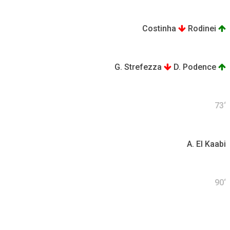
Costinha
Rodinei
G. Strefezza
D. Podence
73‘
A. El Kaabi
90‘