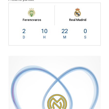
Ferencvaros
Real Madrid
2
10
22
0
D
H
M
S