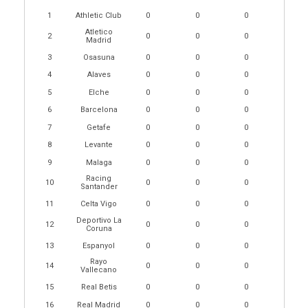
1
Athletic Club
0
0
0
Atletico
2
0
0
0
Madrid
3
Osasuna
0
0
0
4
Alaves
0
0
0
5
Elche
0
0
0
6
Barcelona
0
0
0
7
Getafe
0
0
0
8
Levante
0
0
0
9
Malaga
0
0
0
Racing
10
0
0
0
Santander
11
Celta Vigo
0
0
0
Deportivo La
12
0
0
0
Coruna
13
Espanyol
0
0
0
Rayo
14
0
0
0
Vallecano
15
Real Betis
0
0
0
16
Real Madrid
0
0
0