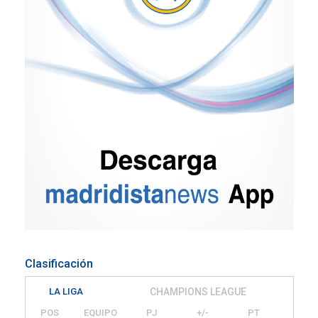
Clasificación
LA LIGA
CHAMPIONS LEAGUE
POS
EQUIPO
PJ
+/-
PT