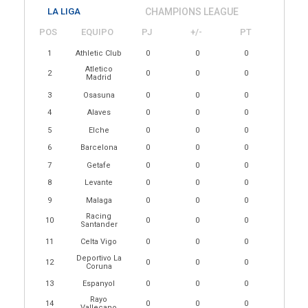
LA LIGA
CHAMPIONS LEAGUE
POS
EQUIPO
PJ
+/-
PT
1
Athletic Club
0
0
0
Atletico
2
0
0
0
Madrid
3
Osasuna
0
0
0
4
Alaves
0
0
0
5
Elche
0
0
0
6
Barcelona
0
0
0
7
Getafe
0
0
0
8
Levante
0
0
0
9
Malaga
0
0
0
Racing
10
0
0
0
Santander
11
Celta Vigo
0
0
0
Deportivo La
12
0
0
0
Coruna
13
Espanyol
0
0
0
Rayo
14
0
0
0
Vallecano