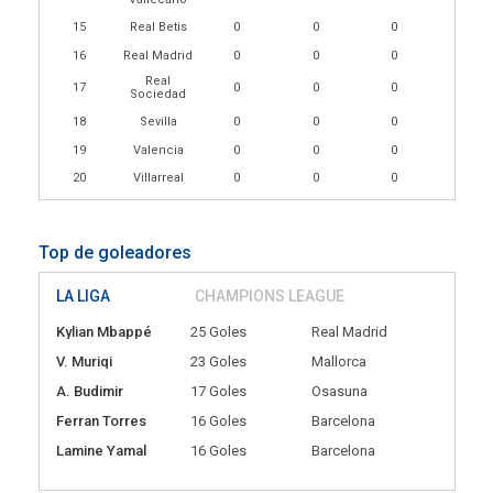
15
Real Betis
0
0
0
16
Real Madrid
0
0
0
Real
17
0
0
0
Sociedad
18
Sevilla
0
0
0
19
Valencia
0
0
0
20
Villarreal
0
0
0
Top de goleadores
LA LIGA
CHAMPIONS LEAGUE
Kylian Mbappé
25 Goles
Real Madrid
V. Muriqi
23 Goles
Mallorca
A. Budimir
17 Goles
Osasuna
Ferran Torres
16 Goles
Barcelona
Lamine Yamal
16 Goles
Barcelona