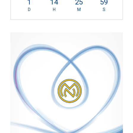
1
14
25
59
D
H
M
S