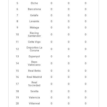
5
Elche
0
0
0
6
Barcelona
0
0
0
7
Getafe
0
0
0
8
Levante
0
0
0
9
Malaga
0
0
0
Racing
10
0
0
0
Santander
11
Celta Vigo
0
0
0
Deportivo La
12
0
0
0
Coruna
13
Espanyol
0
0
0
Rayo
14
0
0
0
Vallecano
15
Real Betis
0
0
0
16
Real Madrid
0
0
0
Real
17
0
0
0
Sociedad
18
Sevilla
0
0
0
19
Valencia
0
0
0
20
Villarreal
0
0
0