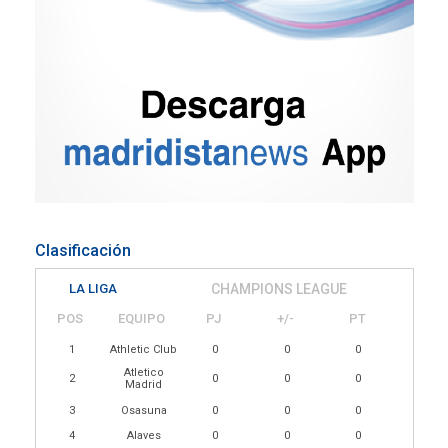
Clasificación
LA LIGA
CHAMPIONS LEAGUE
POS
EQUIPO
PJ
+/-
PT
1
Athletic Club
0
0
0
Atletico
2
0
0
0
Madrid
3
Osasuna
0
0
0
4
Alaves
0
0
0