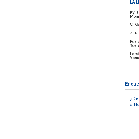
LA L
Kylia
Mba
V. Mu
A. B
Ferr
Torr
Lami
Yama
Encue
¿Deb
a R