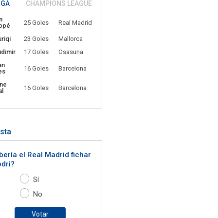
IGA
CHAMPIONS LEAGUE
n
25 Goles
Real Madrid
ppé
riqi
23 Goles
Mallorca
udimir
17 Goles
Osasuna
an
16 Goles
Barcelona
es
ne
16 Goles
Barcelona
l
sta
ería el Real Madrid fichar
odri?
Sí
No
Votar