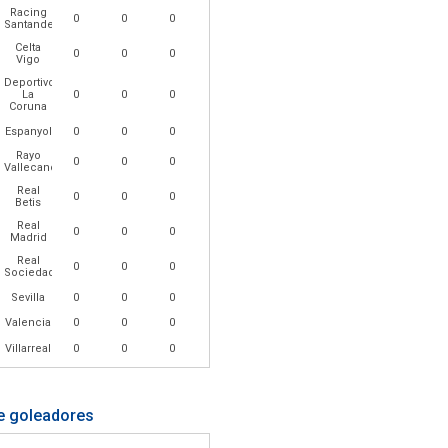
Racing
0
0
0
Santander
Celta
0
0
0
Vigo
Deportivo
La
0
0
0
Coruna
Espanyol
0
0
0
Rayo
0
0
0
Vallecano
Real
0
0
0
Betis
Real
0
0
0
Madrid
Real
0
0
0
Sociedad
Sevilla
0
0
0
Valencia
0
0
0
Villarreal
0
0
0
e goleadores