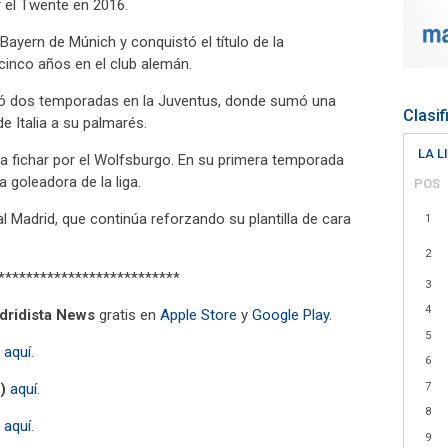
r el Twente en 2016.
Bayern de Múnich y conquistó el título de la
cinco años en el club alemán.
ugó dos temporadas en la Juventus, donde sumó una
Clasif
e Italia a su palmarés.
LA L
a fichar por el Wolfsburgo. En su primera temporada
 goleadora de la liga.
POS
 Madrid, que continúa reforzando su plantilla de cara
1
2
**************************
3
4
dridista News
gratis en
Apple Store
y
Google Play
.
5
aquí
.
6
7
)
aquí
.
8
aquí
.
9