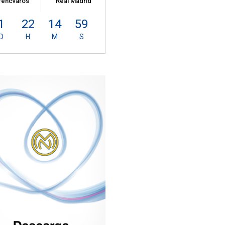
rencvaros
Real Madrid
1
22
14
58
D
H
M
S