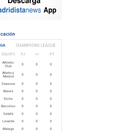
icación
IGA
CHAMPIONS LEAGUE
EQUIPO
PJ
+/-
PT
Athletic
0
0
0
Club
Atletico
0
0
0
Madrid
Osasuna
0
0
0
Alaves
0
0
0
Elche
0
0
0
Barcelona
0
0
0
Getafe
0
0
0
Levante
0
0
0
Malaga
0
0
0