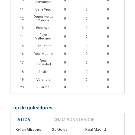
10
0
0
0
Santander
11
Celta Vigo
0
0
0
Deportivo La
12
0
0
0
Coruna
13
Espanyol
0
0
0
Rayo
14
0
0
0
Vallecano
15
Real Betis
0
0
0
16
Real Madrid
0
0
0
Real
17
0
0
0
Sociedad
18
Sevilla
0
0
0
19
Valencia
0
0
0
20
Villarreal
0
0
0
Top de goleadores
LA LIGA
CHAMPIONS LEAGUE
Kylian Mbappé
25 Goles
Real Madrid