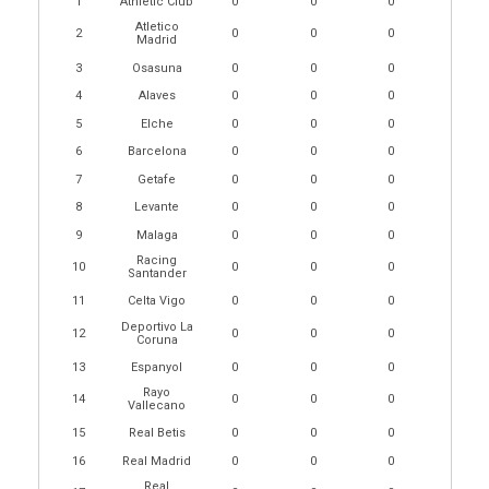
1
Athletic Club
0
0
0
Atletico
2
0
0
0
Madrid
3
Osasuna
0
0
0
4
Alaves
0
0
0
5
Elche
0
0
0
6
Barcelona
0
0
0
7
Getafe
0
0
0
8
Levante
0
0
0
9
Malaga
0
0
0
Racing
10
0
0
0
Santander
11
Celta Vigo
0
0
0
Deportivo La
12
0
0
0
Coruna
13
Espanyol
0
0
0
Rayo
14
0
0
0
Vallecano
15
Real Betis
0
0
0
16
Real Madrid
0
0
0
Real