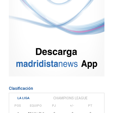
Clasificación
LA LIGA
CHAMPIONS LEAGUE
POS
EQUIPO
PJ
+/-
PT