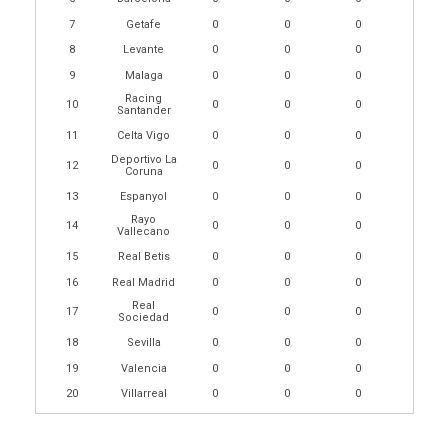
7
Getafe
0
0
0
8
Levante
0
0
0
9
Malaga
0
0
0
Racing
10
0
0
0
Santander
11
Celta Vigo
0
0
0
Deportivo La
12
0
0
0
Coruna
13
Espanyol
0
0
0
Rayo
14
0
0
0
Vallecano
15
Real Betis
0
0
0
16
Real Madrid
0
0
0
Real
17
0
0
0
Sociedad
18
Sevilla
0
0
0
19
Valencia
0
0
0
20
Villarreal
0
0
0