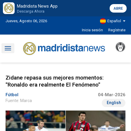
Madridista News App
ABRE
Descarga Ahora
Jueves, Agosto 06, 2026
Español
Inicia sesión
Regístrate
Toggle
navigation
Zidane repasa sus mejores momentos:
"Ronaldo era realmente El Fenómeno"
Fútbol
04-Mar-2026
Fuente: Marca
English