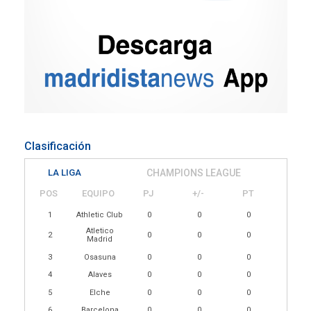
Clasificación
LA LIGA
CHAMPIONS LEAGUE
POS
EQUIPO
PJ
+/-
PT
1
Athletic Club
0
0
0
Atletico
2
0
0
0
Madrid
3
Osasuna
0
0
0
4
Alaves
0
0
0
5
Elche
0
0
0
6
Barcelona
0
0
0