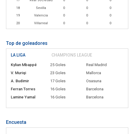
17
Real Sociedad
0
0
0
18
Sevilla
0
0
0
19
Valencia
0
0
0
20
Villarreal
0
0
0
Top de goleadores
LA LIGA
CHAMPIONS LEAGUE
Kylian Mbappé
25 Goles
Real Madrid
V. Muriqi
23 Goles
Mallorca
A. Budimir
17 Goles
Osasuna
Ferran Torres
16 Goles
Barcelona
Lamine Yamal
16 Goles
Barcelona
Encuesta