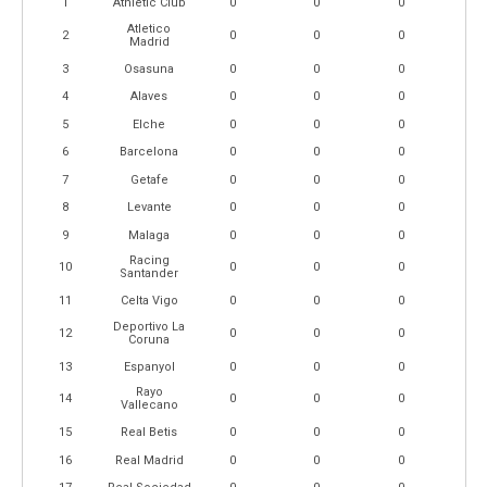
1
Athletic Club
0
0
0
Atletico
2
0
0
0
Madrid
3
Osasuna
0
0
0
4
Alaves
0
0
0
5
Elche
0
0
0
6
Barcelona
0
0
0
7
Getafe
0
0
0
8
Levante
0
0
0
9
Malaga
0
0
0
Racing
10
0
0
0
Santander
11
Celta Vigo
0
0
0
Deportivo La
12
0
0
0
Coruna
13
Espanyol
0
0
0
Rayo
14
0
0
0
Vallecano
15
Real Betis
0
0
0
16
Real Madrid
0
0
0