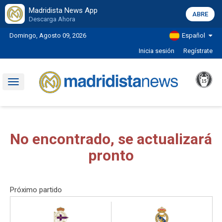
Madridista News App
ABRE
Descarga Ahora
Domingo, Agosto 09, 2026
Español
Inicia sesión
Regístrate
Toggle
navigation
No encontrado, se actualizará
pronto
Próximo partido