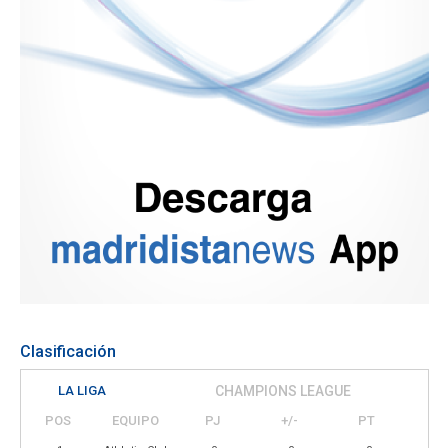
Clasificación
LA LIGA
CHAMPIONS LEAGUE
POS
EQUIPO
PJ
+/-
PT