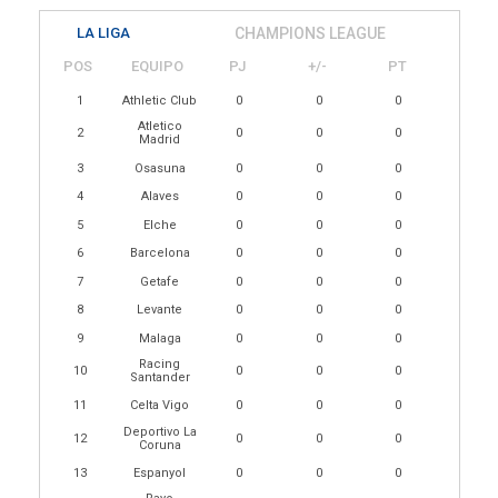
LA LIGA
CHAMPIONS LEAGUE
POS
EQUIPO
PJ
+/-
PT
1
Athletic Club
0
0
0
Atletico
2
0
0
0
Madrid
3
Osasuna
0
0
0
4
Alaves
0
0
0
5
Elche
0
0
0
6
Barcelona
0
0
0
7
Getafe
0
0
0
8
Levante
0
0
0
9
Malaga
0
0
0
Racing
10
0
0
0
Santander
11
Celta Vigo
0
0
0
Deportivo La
12
0
0
0
Coruna
13
Espanyol
0
0
0