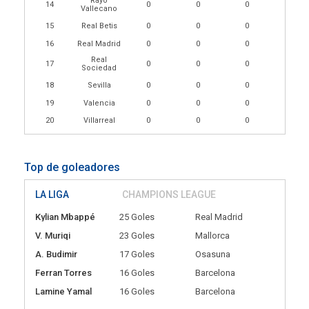
Rayo
14
0
0
0
Vallecano
15
Real Betis
0
0
0
16
Real Madrid
0
0
0
Real
17
0
0
0
Sociedad
18
Sevilla
0
0
0
19
Valencia
0
0
0
20
Villarreal
0
0
0
Top de goleadores
LA LIGA
CHAMPIONS LEAGUE
Kylian Mbappé
25 Goles
Real Madrid
V. Muriqi
23 Goles
Mallorca
A. Budimir
17 Goles
Osasuna
Ferran Torres
16 Goles
Barcelona
Lamine Yamal
16 Goles
Barcelona