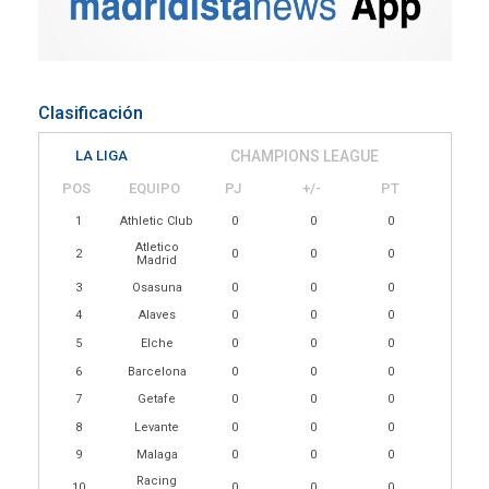
Clasificación
LA LIGA
CHAMPIONS LEAGUE
POS
EQUIPO
PJ
+/-
PT
1
Athletic Club
0
0
0
Atletico
2
0
0
0
Madrid
3
Osasuna
0
0
0
4
Alaves
0
0
0
5
Elche
0
0
0
6
Barcelona
0
0
0
7
Getafe
0
0
0
8
Levante
0
0
0
9
Malaga
0
0
0
Racing
10
0
0
0