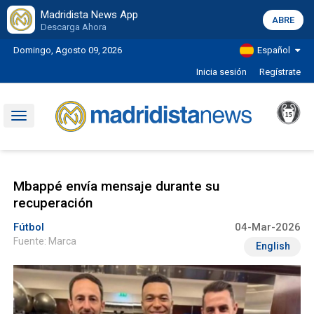
Madridista News App
ABRE
Descarga Ahora
Domingo, Agosto 09, 2026
Español
Inicia sesión
Regístrate
Toggle
navigation
Mbappé envía mensaje durante su
recuperación
Fútbol
04-Mar-2026
Fuente: Marca
English