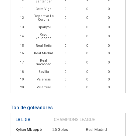
Santander
11
Celta Vigo
0
0
0
Deportivo La
12
0
0
0
Coruna
13
Espanyol
0
0
0
Rayo
14
0
0
0
Vallecano
15
Real Betis
0
0
0
16
Real Madrid
0
0
0
Real
17
0
0
0
Sociedad
18
Sevilla
0
0
0
19
Valencia
0
0
0
20
Villarreal
0
0
0
Top de goleadores
LA LIGA
CHAMPIONS LEAGUE
Kylian Mbappé
25 Goles
Real Madrid