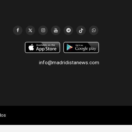
info@madridistanews.com
dos