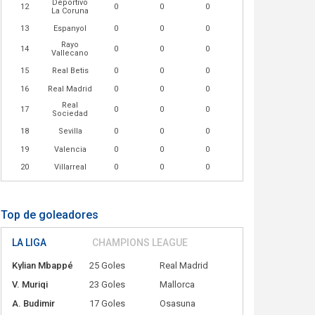
Deportivo
12
0
0
0
La Coruna
13
Espanyol
0
0
0
Rayo
14
0
0
0
Vallecano
15
Real Betis
0
0
0
16
Real Madrid
0
0
0
Real
17
0
0
0
Sociedad
18
Sevilla
0
0
0
19
Valencia
0
0
0
20
Villarreal
0
0
0
Top de goleadores
LA LIGA
CHAMPIONS LEAGUE
Kylian Mbappé
25 Goles
Real Madrid
V. Muriqi
23 Goles
Mallorca
A. Budimir
17 Goles
Osasuna