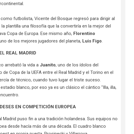
rcontinental.
o como futbolista, Vicente del Bosque regresó para dirigir al
a plantilla una filosofía que la convertiría en la mejor del
Octava Copa de Europa. Ese mismo año,
Florentino
 uno de los mejores jugadores del planeta,
Luis Figo
.
DEL REAL MADRID
ico arrebató la vida a
Juanito
, uno de los ídolos del
o de Copa de la UEFA entre el Real Madrid y el Torino en el
cía de técnico, cuando tuvo lugar el triste suceso.
tadio blanco, por eso ya es un clásico el cántico "Illa, illa,
 encuentro.
ANDESES EN COMPETICIÓN EUROPEA
al Madrid puso fin a una tradición holandesa. Sus equipos no
opea desde hacía más de una década. El cuadro blanco
oest en propia puerta, Prosinecki y Villarroya.