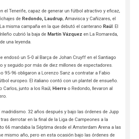
l Tenerife, capaz de generar un fútbol atractivo y eficaz,
fichajes de
Redondo, Laudrup
, Amavisca y Cañizares, el
. La misma campaña en la que debutó el canterano
Raúl
. El
rileño cubrió la baja de
Martín Vázquez
en La Romareda,
 de una leyenda.
le endosó un 5-0 al Barça de Johan Cruyff en el Santiago
o y seguido por más de diez millones de espectadores.
o 95-96 obligaron a Lorenzo Sanz a contratar a Fabio
tbol europeo. El italiano contó con un plantel de ensueño.
o Carlos, junto a los Raúl,
Hierro
o Redondo, llevaron al
ero.
el madridismo. 32 años después y bajo las órdenes de Jupp
tras derrotar en la final de la Liga de Campeones a la
to 66 mandaba la Séptima desde el Amsterdam Arena a las
ese mismo año, pero en esta ocasión bajo las órdenes de