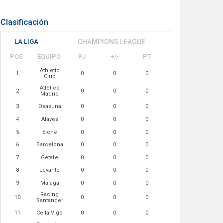
Clasificación
LA LIGA
CHAMPIONS LEAGUE
POS
EQUIPO
PJ
+/-
PT
Athletic
1
0
0
0
Club
Atletico
2
0
0
0
Madrid
3
Osasuna
0
0
0
4
Alaves
0
0
0
5
Elche
0
0
0
6
Barcelona
0
0
0
7
Getafe
0
0
0
8
Levante
0
0
0
9
Malaga
0
0
0
Racing
10
0
0
0
Santander
11
Celta Vigo
0
0
0