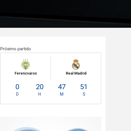
Próximo partido
Ferencvaros
Real Madrid
0
20
47
50
D
H
M
S