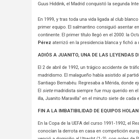
Guus Hiddink, el Madrid conquistó la segunda Inte
En 1999, y tras toda una vida ligada al club blanc
primer equipo. El salmantino consiguió asentar en l
continente. El primer título llegó en el 2000: la 
Pérez
aterrizó en la presidencia blanca y fichó a
ADIÓS A JUANITO, UNA DE LAS LEYENDAS 
El 2 de abril de 1992, un trágico accidente de tráf
madridismo. El malagueño había asistido al partid
Santiago Bernabéu. Regresaba a Mérida, donde ejer
El
siete
madridista siempre fue muy querido en el es
illa, Juanito Maravilla" en el minuto siete de cada
FIN A LA IMBATIBILIDAD DE EQUIPOS HOL
En la Copa de la UEFA del curso 1991-1992, el Re
conocían la derrota en casa en competición eur
venció a domicilio al Utrecht (1-3), con goles de R